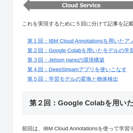
これを実現するために５回に分けて記事を記
第１回：IBM Cloud Annotationsを用い
第２回：Google Colabを用いたモデルの学
第３回：Jetson nanoの環境構築
第４回：DeepStreamアプリを使いこなす
第５回：学習モデルの変換と物体検出
第２回：Google Colabを用
前回は、IBM Cloud Annotations