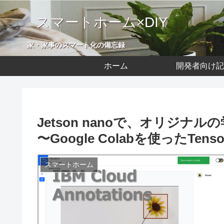
スマートホーム×DIY
家・家事のスマート化の備忘録
ホーム
開発者向け記
Jetson nanoで、オリジナ
〜Google Colabを使ったTen
スマートホーム