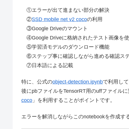
①エラーが出て進まない部分の解決
②
SSD mobile net v2 coco
の利用
③Google Driveのマウント
④Google Driveに格納されたテスト画像
⑤学習済モデルのダウンロード機能
⑥ステップ事に確認しながら進める確認ス
⑦日本語による記載
特に、公式の
object-detection.ipynb
で利用している
後にpbファイルをTensorRT用のuffファ
coco
」を利用することがポイントです。
エラーを解消しながらこのnotebookを作成す