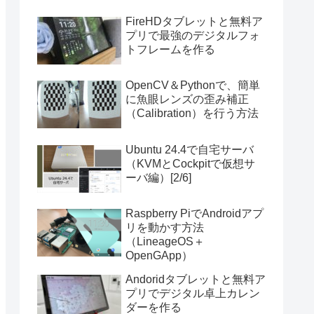
FireHDタブレットと無料ア
プリで最強のデジタルフォ
トフレームを作る
OpenCV＆Pythonで、簡単
に魚眼レンズの歪み補正
（Calibration）を行う方法
Ubuntu 24.4で自宅サーバ
（KVMとCockpitで仮想サ
ーバ編）[2/6]
Raspberry PiでAndroidアプ
リを動かす方法
（LineageOS＋
OpenGApp）
Andoridタブレットと無料ア
プリでデジタル卓上カレン
ダーを作る