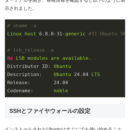
ターミナルを開き、各種情報を確認すると以下のように表
示されました。
# uname -a
Linux
host
6.8
.0
-31
-generic
#31-Ubuntu SMP
# lsb_release -a
No
LSB
modules
are
available.
Distributor ID:
Ubuntu
Description:
Ubuntu
24.04
LTS
Release:
24.04
Codename:
noble
SSHとファイヤウォールの設定
インストールされたUbuntuはすぐにでも使い始めること