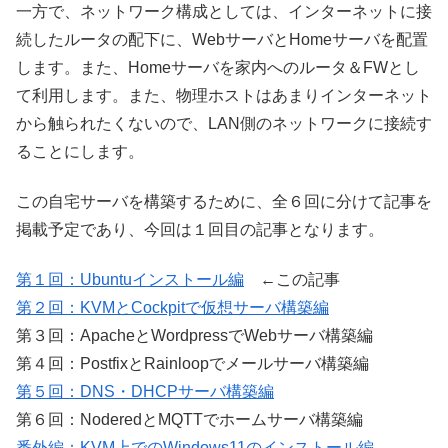
一方で、ネットワーク構成としては、インターネットに接
続したルータの配下に、WebサーバとHomeサーバを配置
します。また、Homeサーバを家内へのルータ＆FWとし
て利用します。また、物理ホストはあまりインターネット
から触られたくないので、LAN側のネットワークに接続す
ることにします。
この自宅サーバを構築するために、全６回に分けて記事を
掲載予定であり、今回は１回目の記事となります。
第１回：Ubuntuインストール編
←この記事
第２回：KVMとCockpitで仮想サーバ構築編
第３回：ApacheとWordpressでWebサーバ構築編
第４回：PostfixとRainloopでメールサーバ構築編
第５回：DNS・DHCPサーバ構築編
第６回：NoderedとMQTTでホームサーバ構築編
番外編：KVM上でのWindows11のインストール編