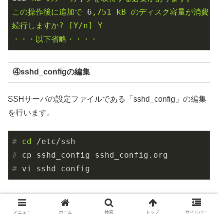
この操作後に追加で
6
,751
kB
のディスク容量が消費さ
続行しますか?
[Y/n]
Y
・・・以下省略・・・・
④sshd_configの編集
SSHサーバの設定ファイルである「sshd_config」の編集
を行います。
#
cd
 /etc/ssh
#
 cp sshd_config sshd_config.org
#
 vi sshd_config
私が変更した箇所は以下の通りです。
メニュー
ホーム
検索
トップ
サイドバー