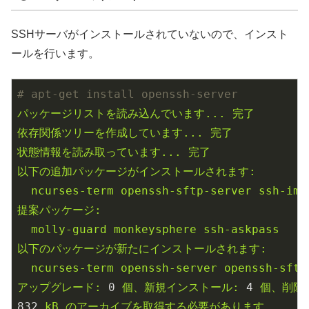
SSHサーバがインストールされていないので、インスト
ールを行います。
# apt-get install openssh-server
パッケージリストを読み込んでいます...
完了
依存関係ツリーを作成しています...
完了
状態情報を読み取っています...
完了
以下の追加パッケージがインストールされます:
ncurses-term
openssh-sftp-server
ssh-imp
提案パッケージ:
molly-guard
monkeysphere
ssh-askpass
以下のパッケージが新たにインストールされます:
ncurses-term
openssh-server
openssh-sftp
アップグレード:
0
個、新規インストール:
4
個、削除
832
kB
のアーカイブを取得する必要があります。