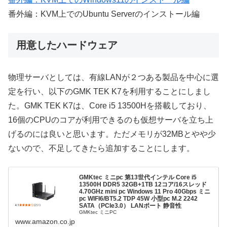
番外編：KVM上でのUbuntu Serverのインストール編
用意したハードウェア
物理サーバとしては、有線LANが２つある製品を中心に選
定を行い、以下のGMK TEK K7を利用することにしまし
た。GMK TEK K7は、Core i5 13500Hを搭載しており、
16個のCPUのコアが利用できるのも仮想サーバを立ち上
げるのには良いと思います。ただメモリが32MBとやや少
ないので、不足してきたら追加することにします。
GMKtec ミニpc 第13世代インテル Core i5
13500H DDR5 32GB+1TB 12コア/16スレッド
4.70GHz mini pc Windows 11 Pro 40Gbps ミニ
pc WIFI6/BT5.2 TDP 45W 小型pc M.2 2242
SATA（PCIe3.0） LANポート 静音性
GMKtec ミニPC
www.amazon.co.jp