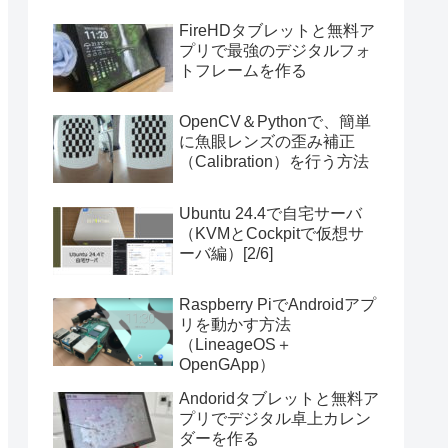
FireHDタブレットと無料ア
プリで最強のデジタルフォ
トフレームを作る
OpenCV＆Pythonで、簡単
に魚眼レンズの歪み補正
（Calibration）を行う方法
Ubuntu 24.4で自宅サーバ
（KVMとCockpitで仮想サ
ーバ編）[2/6]
Raspberry PiでAndroidアプ
リを動かす方法
（LineageOS＋
OpenGApp）
Andoridタブレットと無料ア
プリでデジタル卓上カレン
ダーを作る