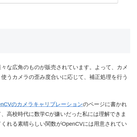
ンマシン、POS設備、STB、スマートボックス、テレビ
プレーヤー、LEDディスプレイ。 自動販売機：セーフティ
ク、ビデオドアホン、MID、タブレット外部、評価者。 医
など様々な広角のものが販売されています。よって、カメ
、使うカメラの歪み度合いに応じて、補正処理を行う
enCVのカメラキャリブレーション
のページに書かれ
て、高校時代に数学Cが嫌いだった私には理解できま
くれる素晴らしい関数がOpenCVには用意されてい