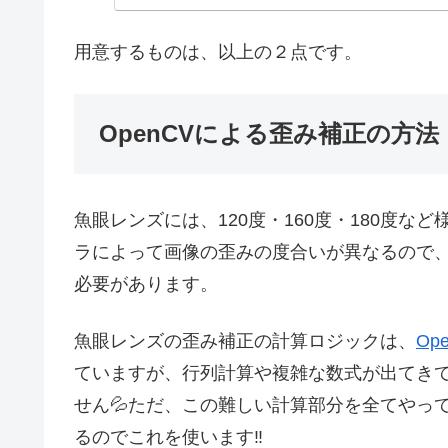
機械設備：オールインワ
ボックス、アドバイス
用意するものは、以上の２点です。
ボックス、ノートブッ
療機器、現場...
OpenCVによる歪み補正の方法
魚眼レンズには、120度・160度・180度
ラによって画像の歪みの度合いが異なるので
必要があります。
魚眼レンズの歪み補正の計算ロジックは、
Op
ていますが、行列計算や複雑な数式が出てき
せん💦ただ、この難しい計算部分を全てやって
るのでこれを使います‼️