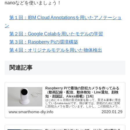
nanoなどを使いましょう！
第１回：IBM Cloud Annotationsを用いたアノテーショ
ン
第２回：Google Colabを用いたモデルの学習
第３回：Raspberry Piの環境構築
第４回：オリジナルモデルを用いた物体検出
関連記事
Raspberry Piで最強の防犯カメラを作ってみる
（動画記録・配信、動体検知・Line通知、顔検
知・顔認証、Alexa搭載）[1/6]
はじめに６ヶ月間の育児休業を取って、育児＆家事に専念
しているnaka-kazzです。我が家では、防犯のために玄関
に防犯カメラを置いています。しかし、この防犯カメラ、
スマホアプリを通じて動画を見たり動体検知をすることは
www.smarthome-diy.info
2020.01.29
できるのですが、独自のプ...