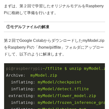
まずは、第２回で学習したオリジナルモデルをRaspberry
Piに格納して準備を行います。
①モデルファイルの解凍
第２回でGoogle ColabからダウンロードしたmyModel.zip
をRaspberry Piの「/home/pi/tflite」フォルダにアップロー
ドして、以下のように解凍します。
pi@raspberrypi
:
~/tflite $ unzip myModel.zi
Archive
:  
myModel.zip
inflating
: 
myModel/checkpoint      
inflating
: 
myModel/detect.tflite   
extracting
: 
myModel/flower_model.zip  
inflating
: 
myModel/frozen_inference_grap