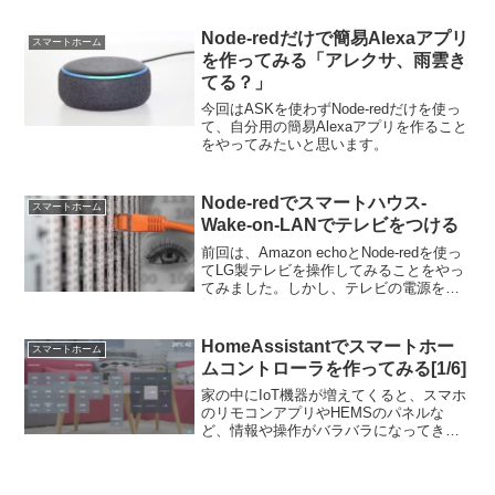
Online）！Alexa側の仕様変更が原因のよ
うですが、対処法を紹介します。
Node-redだけで簡易Alexaアプリ
スマートホーム
を作ってみる「アレクサ、雨雲き
てる？」
今回はASKを使わずNode-redだけを使っ
て、自分用の簡易Alexaアプリを作ること
をやってみたいと思います。
Node-redでスマートハウス-
スマートホーム
Wake-on-LANでテレビをつける
前回は、Amazon echoとNode-redを使っ
てLG製テレビを操作してみることをやっ
てみました。しかし、テレビの電源をつ
けることはできなかったので、今回は
Wake-On-LANを使って、Node-redからテ
レビの電源をつける事をやって見ようと
HomeAssistantでスマートホー
スマートホーム
思います。
ムコントローラを作ってみる[1/6]
家の中にIoT機器が増えてくると、スマホ
のリモコンアプリやHEMSのパネルな
ど、情報や操作がバラバラになってきま
す。そこで、今回はHome Assistantを使
って家の中のIoT機器を一元管理できるよ
うにしてみたいと思います。