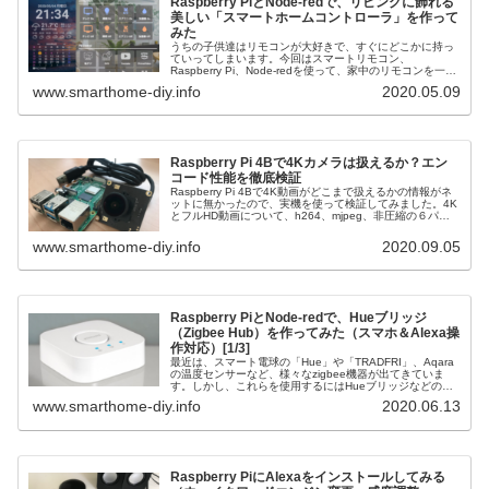
Raspberry PiとNode-redで、リビングに飾れる
美しい「スマートホームコントローラ」を作って
みた
うちの子供達はリモコンが大好きで、すぐにどこかに持っ
ていってしまいます。今回はスマートリモコン、
Raspberry Pi、Node-redを使って、家中のリモコンを一つ
にまとめ、家電を一括操作できるスマートホームコントロ
www.smarthome-diy.info
2020.05.09
ーラを作ってみたいと思います。
Raspberry Pi 4Bで4Kカメラは扱えるか？エン
コード性能を徹底検証
Raspberry Pi 4Bで4K動画がどこまで扱えるかの情報がネ
ットに無かったので、実機を使って検証してみました。4K
とフルHD動画について、h264、mjpeg、非圧縮の６パタ
ーンについて検証しています
www.smarthome-diy.info
2020.09.05
Raspberry PiとNode-redで、Hueブリッジ
（Zigbee Hub）を作ってみた（スマホ＆Alexa操
作対応）[1/3]
最近は、スマート電球の「Hue」や「TRADFRI」、Aqara
の温度センサーなど、様々なzigbee機器が出てきていま
す。しかし、これらを使用するにはHueブリッジなどの
Zigbee Hubの購入が必要で、しかもメーカを跨って相互に
www.smarthome-diy.info
2020.06.13
接続できません。そこで、Raspberry PiとNode-redを使っ
て、メーカに関係なくZigbee機器を接続できるZigbee
Hubを作ってみました。
Raspberry PiにAlexaをインストールしてみる