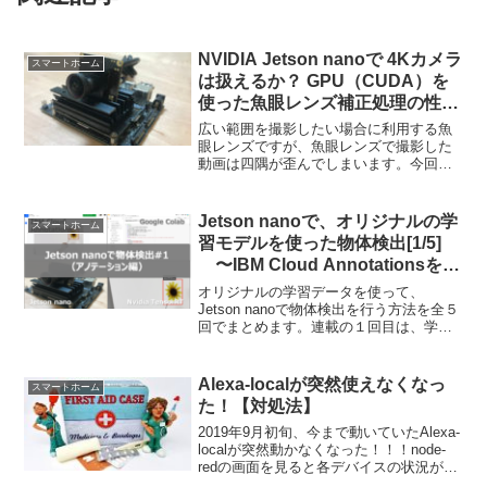
NVIDIA Jetson nanoで 4Kカメラ
スマートホーム
は扱えるか？ GPU（CUDA）を
使った魚眼レンズ補正処理の性能
を徹底検証
広い範囲を撮影したい場合に利用する魚
眼レンズですが、魚眼レンズで撮影した
動画は四隅が歪んでしまいます。今回は
Jetson nanoに搭載のGPU（CUDA）を使
って、魚眼レンズの歪み補正処理をリア
ルタイム（4K@30fps）でできるか検証し
Jetson nanoで、オリジナルの学
スマートホーム
てみました。
習モデルを使った物体検出[1/5]
〜IBM Cloud Annotationsを使
ったアノテーション編〜
オリジナルの学習データを使って、
Jetson nanoで物体検出を行う方法を全５
回でまとめます。連載の１回目は、学習
モデルを作成するための準備として、教
師データをIBM Cloud Annotationsを使っ
て作成していきます。
Alexa-localが突然使えなくなっ
スマートホーム
た！【対処法】
2019年9月初旬、今まで動いていたAlexa-
localが突然動かなくなった！！！node-
redの画面を見ると各デバイスの状況が
「Discovery」になっている（正常時は