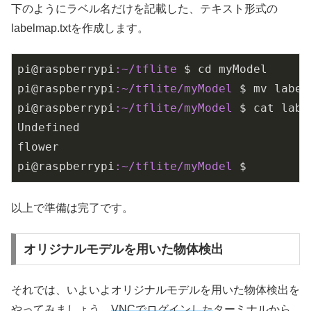
下のようにラベル名だけを記載した、テキスト形式の
labelmap.txtを作成します。
pi@raspberrypi
:~/tflite
 $ cd myModel

pi@raspberrypi
:~/tflite/myModel
 $ mv label
pi@raspberrypi
:~/tflite/myModel
 $ cat labe
Undefined

flower

pi@raspberrypi
:~/tflite/myModel
 $
以上で準備は完了です。
オリジナルモデルを用いた物体検出
それでは、いよいよオリジナルモデルを用いた物体検出を
やってみましょう。
VNCでログインした
ターミナルから