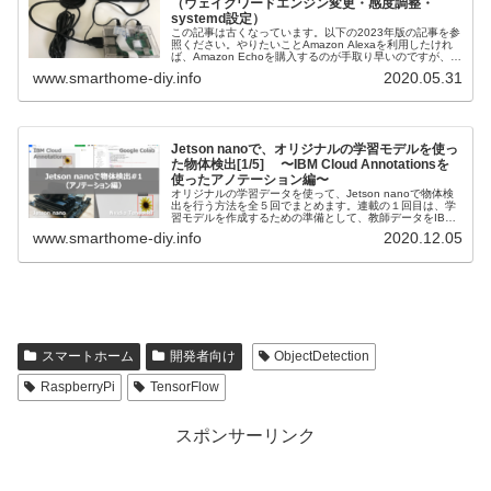
（ウェイクワードエンジン変更・感度調整・
systemd設定）
この記事は古くなっています。以下の2023年版の記事を参
照ください。やりたいことAmazon Alexaを利用したけれ
ば、Amazon Echoを購入するのが手取り早いのですが、
Alexaの機能をいろいろカスタマイズしたい場合にはEcho
www.smarthome-diy.info
2020.05.31
で...
Jetson nanoで、オリジナルの学習モデルを使っ
た物体検出[1/5] 〜IBM Cloud Annotationsを
使ったアノテーション編〜
オリジナルの学習データを使って、Jetson nanoで物体検
出を行う方法を全５回でまとめます。連載の１回目は、学
習モデルを作成するための準備として、教師データをIBM
Cloud Annotationsを使って作成していきます。
www.smarthome-diy.info
2020.12.05
スマートホーム
開発者向け
ObjectDetection
RaspberryPi
TensorFlow
スポンサーリンク