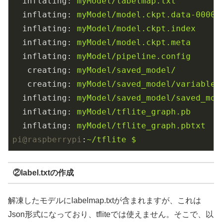
inflating
: 
myModel/labelmap.txt    
inflating
: 
myModel/model.ckpt.data-00000
inflating
: 
myModel/model.ckpt.index  
inflating
: 
myModel/model.ckpt.meta  
inflating
: 
myModel/pipeline.config  
creating
: 
myModel/saved_model/
creating
: 
myModel/saved_model/variables
inflating
: 
myModel/saved_model/saved_mod
inflating
: 
myModel/tflite_graph.pb  
inflating
: 
myModel/tflite_graph.pbtxt  
pi@raspberrypi
:
~/tflite $
②label.txtの作成
解凍したモデルにlabelmap.txtが含まれますが、これは
Json形式になっており、tfliteでは使えません。そこで、以