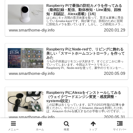
Raspberry Piで最強の防犯カメラを作ってみる
（動画記録・配信、動体検知・Line通知、顔検
知・顔認証、Alexa搭載）[1/6]
はじめに６ヶ月間の育児休業を取って、育児＆家事に専念
しているnaka-kazzです。我が家では、防犯のために玄関
に防犯カメラを置いています。しかし、この防犯カメラ、
スマホアプリを通じて動画を見たり動体検知をすることは
www.smarthome-diy.info
2020.01.29
できるのですが、独自のプ...
Raspberry PiとNode-redで、リビングに飾れる
美しい「スマートホームコントローラ」を作って
みた
うちの子供達はリモコンが大好きで、すぐにどこかに持っ
ていってしまいます。今回はスマートリモコン、
Raspberry Pi、Node-redを使って、家中のリモコンを一つ
にまとめ、家電を一括操作できるスマートホームコントロ
www.smarthome-diy.info
2020.05.09
ーラを作ってみたいと思います。
Raspberry PiにAlexaをインストールしてみる
（ウェイクワードエンジン変更・感度調整・
systemd設定）
この記事は古くなっています。以下の2023年版の記事を参
照ください。やりたいことAmazon Alexaを利用したけれ
ば、Amazon Echoを購入するのが手取り早いのですが、
Alexaの機能をいろいろカスタマイズしたい場合にはEcho
www.smarthome-diy.info
2020.05.31
で...
メニュー
ホーム
検索
トップ
サイドバー