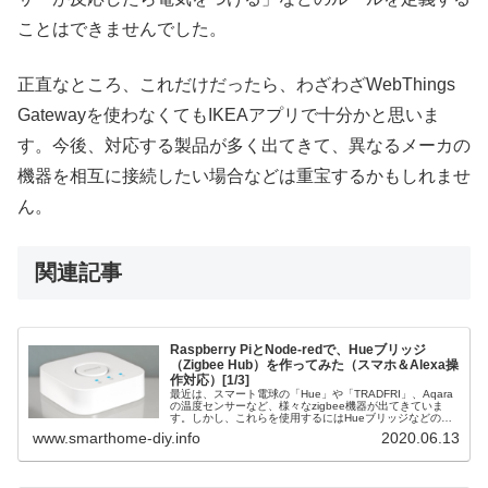
ことはできませんでした。
正直なところ、これだけだったら、わざわざWebThings
Gatewayを使わなくてもIKEAアプリで十分かと思いま
す。今後、対応する製品が多く出てきて、異なるメーカの
機器を相互に接続したい場合などは重宝するかもしれませ
ん。
関連記事
Raspberry PiとNode-redで、Hueブリッジ
（Zigbee Hub）を作ってみた（スマホ＆Alexa操
作対応）[1/3]
最近は、スマート電球の「Hue」や「TRADFRI」、Aqara
の温度センサーなど、様々なzigbee機器が出てきていま
す。しかし、これらを使用するにはHueブリッジなどの
Zigbee Hubの購入が必要で、しかもメーカを跨って相互に
www.smarthome-diy.info
2020.06.13
接続できません。そこで、Raspberry PiとNode-redを使っ
て、メーカに関係なくZigbee機器を接続できるZigbee
Hubを作ってみました。