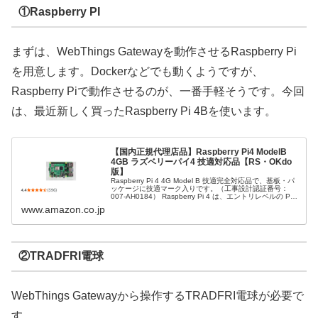
①Raspberry PI
まずは、WebThings Gatewayを動作させるRaspberry Pi
を用意します。Dockerなどでも動くようですが、
Raspberry Piで動作させるのが、一番手軽そうです。今回
は、最近新しく買ったRaspberry Pi 4Bを使います。
【国内正規代理店品】Raspberry Pi4 ModelB
4GB ラズベリーパイ4 技適対応品【RS・OKdo
版】
Raspberry Pi 4 4G Model B 技適完全対応品で、基板・パ
ッケージに技適マーク入りです。（工事設計認証番号：
007-AH0184） Raspberry Pi 4 は、エントリレベルの PC
と同等の電力を供給するアップグ...
www.amazon.co.jp
②TRADFRI電球
WebThings Gatewayから操作するTRADFRI電球が必要で
す。